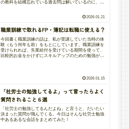
の教科を結構忘れている過去問は解いているのに、知
識がつながっている感じがしない
2026.01.21
職業訓練で取れるFP・簿記は転職に使える？
今回書く職業訓練の話は、私が受講していた当時の体
験（もう何年も前）をもとにしています。職業訓練を
受けられれば、失業給付を受けている期間を使って、
比較的お金をかけずにスキルアップのための勉強がで
きる。この点だけを見ると、とても「お得な制度」
に...
2026.01.15
「社労士の勉強してるよ」って言ったらよく
質問されること６選
「社労士の勉強してるんだよね」と言うと、だいたい
決まった質問が飛んでくる。今日はそんな社労士勉強
中あるあるな会話をまとめてみた！