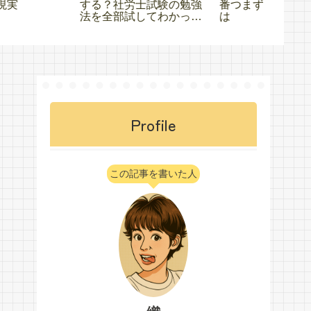
番つまずいた勉強習慣と
スポートを始めてみた話
よ」っ
は
問され
Profile
この記事を書いた人