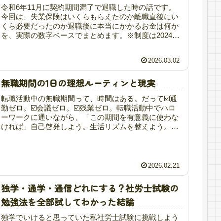
令和6年11月に契約期間満了で退職した時の話です。
今回は、失業保険はいくらもらえたのか離職直後にい
くら必要だったのか退職後に本当にかかるお金は何か
を、実際の数字ベースでまとめます。※制度は2024〜
2025年時点の内容です。失業保険はいくら...
2026.03.02
無職期間の1日の理想ルーティンと現実
転職活動中の無職期間って、時間はある。だって☑️通
勤ゼロ。☑️会議ゼロ。☑️残業ゼロ。転職活動中でハロ
ーワークに通いながら、「この期間を有意義に使わな
ければ」自己啓発しよう。生活リズムを整えよう。自
堕落にはならないようにしよう。せっかくの“...
2026.02.21
独学・通学・通信どれにする？社労士試験の
勉強法を全部試してわかった結論
独学でいけると思っていた私社労士試験に挑戦しよう