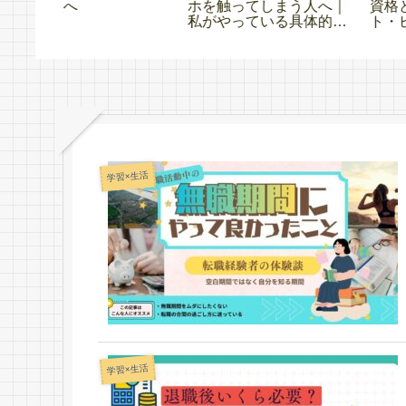
う人へ｜
資格とは？ITパスポー
たこと｜転職経験者の
具体的な
ト・ビジ法・行政書士
験談
学習×生活
学習×生活