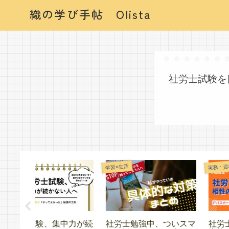
織の学び手帖 Olista
社労士試験を
実務・資格
学習×生活
ついスマ
社労士受験と相性のいい
無職期間にやってよか