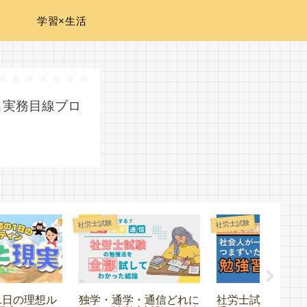
学習×生活
＆実務目線ブロ
労士試験
実務・資格
社労士試験
社労士試験｜社会人が一
社労士勉強の合間にITパ
「社労