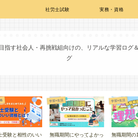
社労士試験
実務・資格
目指す社会人・再挑戦組向けの、リアルな学習ログ
グ
社労士試験
社
学習×生活
っ
無職期間の1日の理想ル
独学・通学・通信どれに