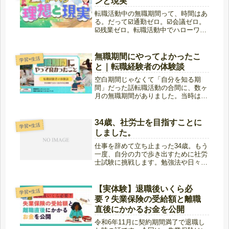
ンと現実
に...
転職活動中の無職期間って、時間はあ
る。だって☑️通勤ゼロ。☑️会議ゼロ。
☑️残業ゼロ。転職活動中でハローワー
クに通いながら、「この期間を有意義
に使わなければ」自己啓発しよう。生
活リズムを整えよう。自堕落にはなら
無職期間にやってよかったこ
学習×生活
ないようにしよう。せっかくの“...
と｜転職経験者の体験談
空白期間じゃなくて「自分を知る期
間」だった話転職活動の合間に、数ヶ
月の無職期間がありました。当時は
「この時間をどう使うのが正解なんだ
ろう？」と結構悩んでいました。無職
というと「空白期間」「ブランク」と
34歳、社労士を目指すことに
学習×生活
言われることもあります。でも振り返
しました。
ってみ...
仕事を辞めて立ち止まった34歳。もう
一度、自分の力で歩き出すために社労
士試験に挑戦します。勉強法や日々の
記録を等身大で綴ります。
【実体験】退職後いくら必
学習×生活
要？失業保険の受給額と離職
直後にかかるお金を公開
令和6年11月に契約期間満了で退職し