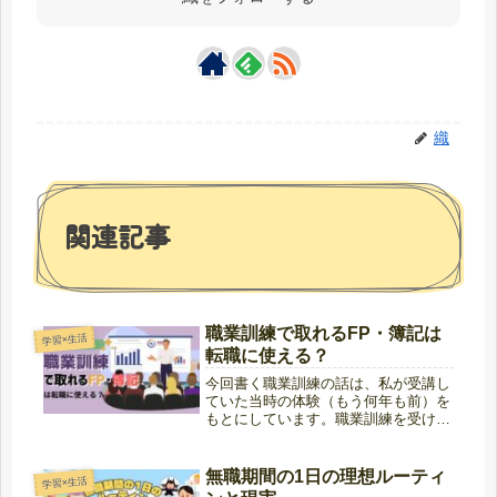
織
関連記事
職業訓練で取れるFP・簿記は
学習×生活
転職に使える？
今回書く職業訓練の話は、私が受講し
ていた当時の体験（もう何年も前）を
もとにしています。職業訓練を受けら
れれば、失業給付を受けている期間を
使って、比較的お金をかけずにスキル
アップのための勉強ができる。この点
無職期間の1日の理想ルーティ
学習×生活
だけを見ると、とても「お得な制度」