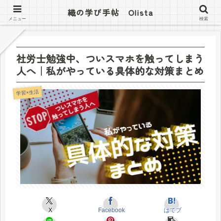
織の学び手帖 Olista
織の学び手帖 Olista
メニュー
検索
社労士勉強中、ついスマホを触ってしまう
人へ｜私がやっている具体的な対策まとめ
学習×生活
X
Facebook
はてブ