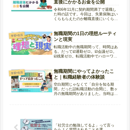
直後にかかるお金を公開
令和6年11月に契約期間満了で退職し
た時の話です。今回は、失業保険はい
くらもらえたのか離職直後にいくら必
要だったのか退職後に本当にかかるお
金は何かを、実際の数字ベースでまと
めます。※制度は2024〜2025年時点
無職期間の1日の理想ルーティ
学習×生活
の内容です。失業保険はいくら...
ンと現実
転職活動中の無職期間って、時間はあ
る。だって☑️通勤ゼロ。☑️会議ゼロ。
☑️残業ゼロ。転職活動中でハローワー
クに通いながら、「この期間を有意義
に使わなければ」自己啓発しよう。生
活リズムを整えよう。自堕落にはなら
無職期間にやってよかったこ
学習×生活
ないようにしよう。せっかくの“...
と｜転職経験者の体験談
空白期間じゃなくて「自分を知る期
間」だった話転職活動の合間に、数ヶ
月の無職期間がありました。当時は
「この時間をどう使うのが正解なんだ
ろう？」と結構悩んでいました。無職
というと「空白期間」「ブランク」と
言われることもあります。でも振り返
ってみ...
「社労士の勉強してるよ」って言っ
たらよく質問されること６選