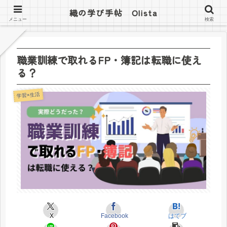
織の学び手帖 Olista
織の学び手帖 Olista
メニュー
検索
職業訓練で取れるFP・簿記は転職に使え
る？
学習×生活
X
Facebook
はてブ