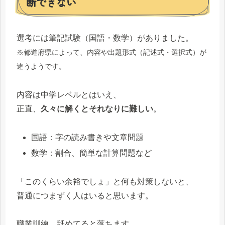
断できない
選考には筆記試験（国語・数学）がありました。
※都道府県によって
、
内容
や
出題形式
（
記述式
・
選択式
）
が
違うよう
です
。
内容は中学レベルとはいえ、
正直、
久々に解くとそれなりに難しい
。
国語：字の読み書きや文章問題
数学：割合、簡単な計算問題など
「このくらい余裕でしょ」と何も対策しないと、
普通につまずく人はいると思います。
職業訓練、舐めてると落ちます。