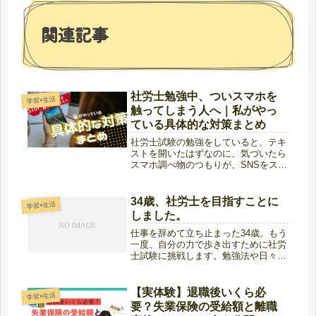
関連記事
社労士勉強中、ついスマホを
学習×生活
触ってしまう人へ｜私がやっ
ている具体的な対策まとめ
社労士試験の勉強をしていると、テキ
ストを開いたはずなのに、気づいたら
スマホ調べ物のつもりが、SNSをスク
ロール「5分だけ」のつもりが30分経
過…こんなこと、ありませんか？正直
に言うと、私はめちゃくちゃありま
34歳、社労士を目指すことに
学習×生活
す。意志が弱いとか、やる気がない
しました。
と...
仕事を辞めて立ち止まった34歳。もう
一度、自分の力で歩き出すために社労
士試験に挑戦します。勉強法や日々の
記録を等身大で綴ります。
【実体験】退職後いくら必
学習×生活
要？失業保険の受給額と離職